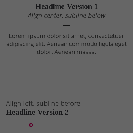
Headline Version 1
Drop us a line
Align center, subline below
info@yourdomain.com
About us
Lorem ipsum dolor sit amet, consectetuer
Lorem ipsum dolor sit amet, consectetuer
adipiscing elit. Aenean commodo ligula eget
adipiscing elit.
dolor. Aenean massa.
Aenean commodo ligula eget dolor. Aenean massa.
Cum sociis natoque penatibus et magnis dis
parturient montes, nascetur ridiculus mus. Donec
quam felis, ultricies nec.
Align left, subline before
Headline Version 2