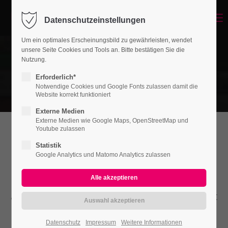
Menu
Datenschutzeinstellungen
Login
Um ein optimales Erscheinungsbild zu gewährleisten, wendet
Benutzername
unsere Seite Cookies und Tools an. Bitte bestätigen Sie die
Nutzung.
Erforderlich*
Notwendige Cookies und Google Fonts zulassen damit die
Website korrekt funktioniert
Passwort
Externe Medien
Externe Medien wie Google Maps, OpenStreetMap und
Youtube zulassen
Leadertext
Statistik
Google Analytics und Matomo Analytics zulassen
Anmelden
Lorem ipsum dolor sit amet, consectetuer
Register
|
Lost your password?
adipiscing elit. Aenean commodo ligula eget
dolor. Aenean massa.
Support
Datenschutz
Impressum
Weitere Informationen