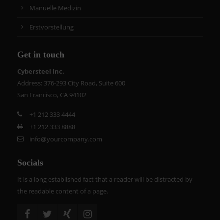
Manuelle Medizin
Erstvorstellung
Get in touch
Cybersteel Inc.
Address: 376-293 City Road, Suite 600
San Francisco, CA 94102
+1 212 333 4444
+1 212 333 8888
info@yourcompany.com
Socials
It is a long established fact that a reader will be distracted by
the readable content of a page.