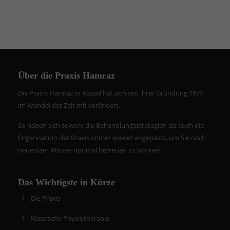
Über die Praxis Hamraz
Die Praxis Hamraz in Kassel hat sich seit ihrer Gründung 1971
im Wandel der Zeit mit verändert.
So haben sich sowohl die Behandlungsstrategien als auch die
Organisation der Praxis immer wieder angepasst, um Sie nach
neuestem Wissen optimal betreuen zu können.
Das Wichtigste in Kürze
Die Praxis
Klassische Physiotherapie